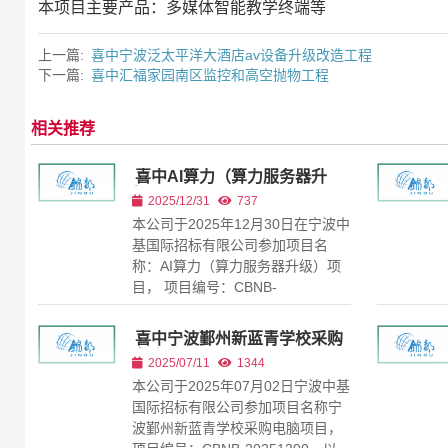
本项目主要产品：多媒体智能教学终端等
上一篇:
喜中宁波泛太平洋大酒店av设备升级改造工程
下一篇:
喜中汇福家园南区监控和高空抛物工程
相关推荐
喜中AI算力（算力服务器升
级）项目
2025/12/31
737
本公司于2025年12月30日在宁波中
基国际招标有限公司参加项目名
称：AI算力（算力服务器升级）项
目， 项目编号：CBNB-
20253517，以455500.00元喜中此
项目。在此，感谢为此项目付出不
喜中宁波鄞州新蓝青学校采购
懈努力的公司员工及厂商
电脑项目
2025/07/11
1344
本公司于2025年07月02日宁波中基
国际招标有限公司参加项目名称宁
波鄞州新蓝青学校采购电脑项目，