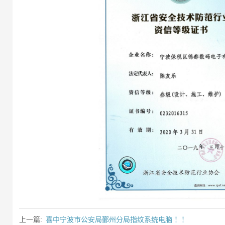
上一篇:
喜中宁波市公安局鄞州分局指纹系统电脑 ！！